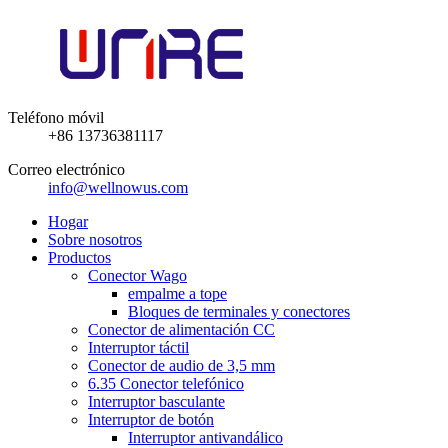
Teléfono móvil
+86 13736381117
Correo electrónico
info@wellnowus.com
Hogar
Sobre nosotros
Productos
Conector Wago
empalme a tope
Bloques de terminales y conectores
Conector de alimentación CC
Interruptor táctil
Conector de audio de 3,5 mm
6.35 Conector telefónico
Interruptor basculante
Interruptor de botón
Interruptor antivandálico