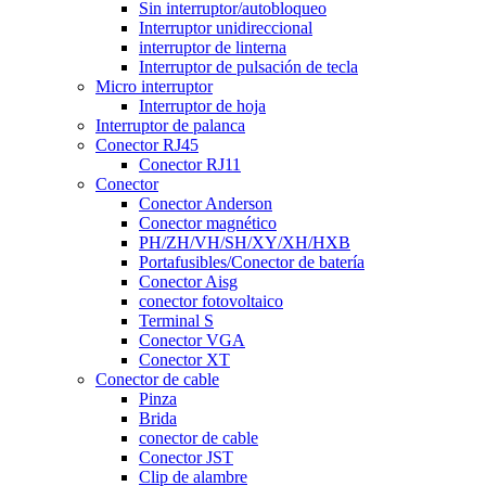
Sin interruptor/autobloqueo
Interruptor unidireccional
interruptor de linterna
Interruptor de pulsación de tecla
Micro interruptor
Interruptor de hoja
Interruptor de palanca
Conector RJ45
Conector RJ11
Conector
Conector Anderson
Conector magnético
PH/ZH/VH/SH/XY/XH/HXB
Portafusibles/Conector de batería
Conector Aisg
conector fotovoltaico
Terminal S
Conector VGA
Conector XT
Conector de cable
Pinza
Brida
conector de cable
Conector JST
Clip de alambre