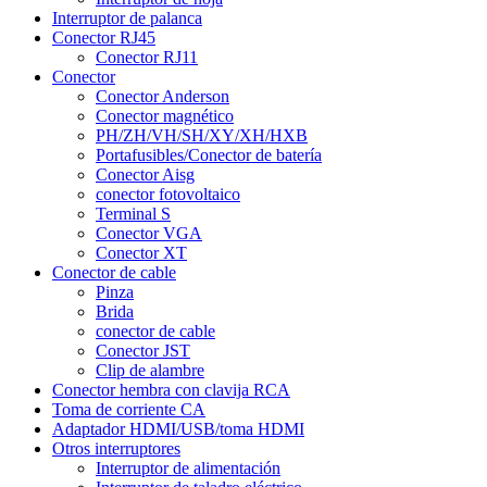
Interruptor de palanca
Conector RJ45
Conector RJ11
Conector
Conector Anderson
Conector magnético
PH/ZH/VH/SH/XY/XH/HXB
Portafusibles/Conector de batería
Conector Aisg
conector fotovoltaico
Terminal S
Conector VGA
Conector XT
Conector de cable
Pinza
Brida
conector de cable
Conector JST
Clip de alambre
Conector hembra con clavija RCA
Toma de corriente CA
Adaptador HDMI/USB/toma HDMI
Otros interruptores
Interruptor de alimentación