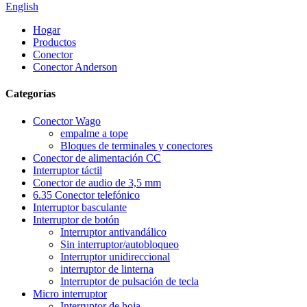
English
Hogar
Productos
Conector
Conector Anderson
Categorías
Conector Wago
empalme a tope
Bloques de terminales y conectores
Conector de alimentación CC
Interruptor táctil
Conector de audio de 3,5 mm
6.35 Conector telefónico
Interruptor basculante
Interruptor de botón
Interruptor antivandálico
Sin interruptor/autobloqueo
Interruptor unidireccional
interruptor de linterna
Interruptor de pulsación de tecla
Micro interruptor
Interruptor de hoja