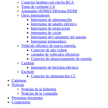
Conector hembra con clavija RCA
Toma de corriente CA
Adaptador HDMI/USB/toma HDMI
Otros interruptores
Interruptor de alimentación
Interruptor de taladro eléctrico
Interruptor de motocicleta
interruptor de coche
Interruptor del calentador del asiento
Interruptor termostático
Vehículo eléctrico de nueva energía.
Conector de alto voltaje
cargador de vehículos eléctricos
Conector de almacenamiento de energía
Cambiar
interruptor de bicicleta eléctrica
Enchufe
Conector de alimentación CC
Catalogar
Noticias
Noticias de la Industria
Noticias de la compañía
Preguntas frecuentes
Contáctenos