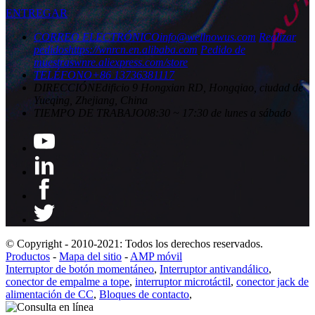
ENTREGAR
CORREO ELECTRÓNICO
info@wellnowus.com
Realizar
pedidos
https://wnrcn.en.alibaba.com
Pedido de
muestras
wnre.aliexpress.com/store
TELÉFONO
+86 13736381117
DIRECCIÓN
Edificio 9 Hongxian RD, Hongqiao, ciudad de
Yueqing, Zhejiang, China
TIEMPO DE TRABAJO
08:30 ~ 17:30 de lunes a sábado
© Copyright - 2010-2021: Todos los derechos reservados.
Productos
-
Mapa del sitio
-
AMP móvil
Interruptor de botón momentáneo
,
Interruptor antivandálico
,
conector de empalme a tope
,
interruptor microtáctil
,
conector jack de
alimentación de CC
,
Bloques de contacto
,