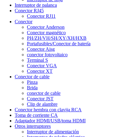
Interruptor de palanca
Conector RJ45
Conector RJ11
Conector
Conector Anderson
Conector magnético
PH/ZH/VH/SH/XY/XH/HXB
Portafusibles/Conector de batería
Conector Aisg
conector fotovoltaico
Terminal S
Conector VGA
Conector XT
Conector de cable
Pinza
Brida
conector de cable
Conector JST
Clip de alambre
Conector hembra con clavija RCA
Toma de corriente CA
Adaptador HDMI/USB/toma HDMI
Otros interruptores
Interruptor de alimentación