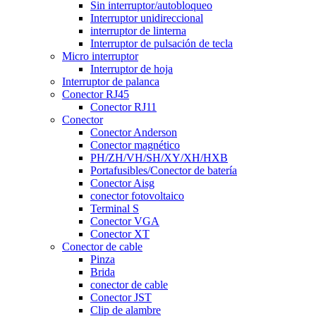
Sin interruptor/autobloqueo
Interruptor unidireccional
interruptor de linterna
Interruptor de pulsación de tecla
Micro interruptor
Interruptor de hoja
Interruptor de palanca
Conector RJ45
Conector RJ11
Conector
Conector Anderson
Conector magnético
PH/ZH/VH/SH/XY/XH/HXB
Portafusibles/Conector de batería
Conector Aisg
conector fotovoltaico
Terminal S
Conector VGA
Conector XT
Conector de cable
Pinza
Brida
conector de cable
Conector JST
Clip de alambre