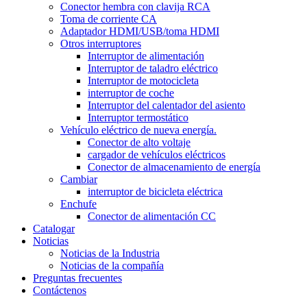
Conector hembra con clavija RCA
Toma de corriente CA
Adaptador HDMI/USB/toma HDMI
Otros interruptores
Interruptor de alimentación
Interruptor de taladro eléctrico
Interruptor de motocicleta
interruptor de coche
Interruptor del calentador del asiento
Interruptor termostático
Vehículo eléctrico de nueva energía.
Conector de alto voltaje
cargador de vehículos eléctricos
Conector de almacenamiento de energía
Cambiar
interruptor de bicicleta eléctrica
Enchufe
Conector de alimentación CC
Catalogar
Noticias
Noticias de la Industria
Noticias de la compañía
Preguntas frecuentes
Contáctenos