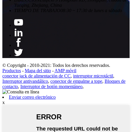
Yueqing, Zhejiang, China
TIEMPO DE TRABAJO
08:30 ~ 17:30 de lunes a sábado
© Copyright - 2010-2021: Todos los derechos reservados.
Productos
-
Mapa del sitio
-
AMP móvil
conector jack de alimentación de CC
,
interruptor microtáctil
,
Interruptor antivandálico
,
conector de empalme a tope
,
Bloques de
contacto
,
Interruptor de botón momentáneo
,
Enviar correo electrónico
x