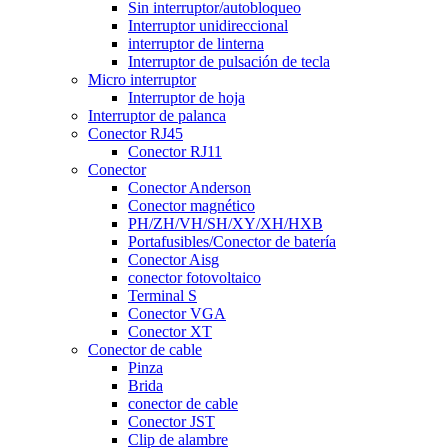
Sin interruptor/autobloqueo
Interruptor unidireccional
interruptor de linterna
Interruptor de pulsación de tecla
Micro interruptor
Interruptor de hoja
Interruptor de palanca
Conector RJ45
Conector RJ11
Conector
Conector Anderson
Conector magnético
PH/ZH/VH/SH/XY/XH/HXB
Portafusibles/Conector de batería
Conector Aisg
conector fotovoltaico
Terminal S
Conector VGA
Conector XT
Conector de cable
Pinza
Brida
conector de cable
Conector JST
Clip de alambre