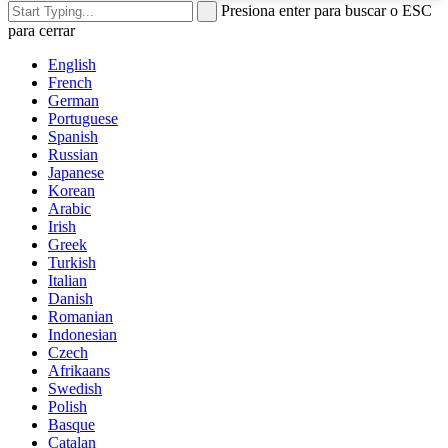
Presiona enter para buscar o ESC
para cerrar
English
French
German
Portuguese
Spanish
Russian
Japanese
Korean
Arabic
Irish
Greek
Turkish
Italian
Danish
Romanian
Indonesian
Czech
Afrikaans
Swedish
Polish
Basque
Catalan