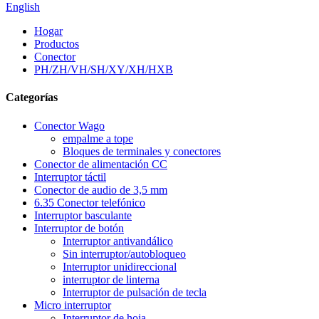
English
Hogar
Productos
Conector
PH/ZH/VH/SH/XY/XH/HXB
Categorías
Conector Wago
empalme a tope
Bloques de terminales y conectores
Conector de alimentación CC
Interruptor táctil
Conector de audio de 3,5 mm
6.35 Conector telefónico
Interruptor basculante
Interruptor de botón
Interruptor antivandálico
Sin interruptor/autobloqueo
Interruptor unidireccional
interruptor de linterna
Interruptor de pulsación de tecla
Micro interruptor
Interruptor de hoja