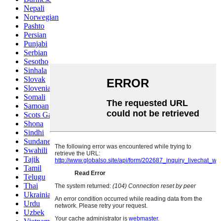
Nepali
Norwegian
Pashto
Persian
Punjabi
Serbian
Sesotho
Sinhala
Slovak
Slovenian
Somali
Samoan
Scots Gaelic
Shona
Sindhi
Sundanese
Swahili
Tajik
Tamil
Telugu
Thai
Ukrainian
Urdu
Uzbek