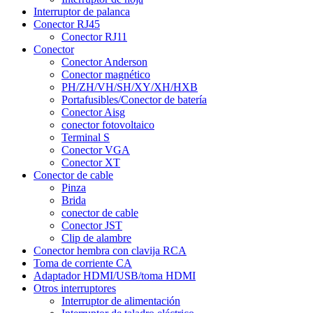
Interruptor de palanca
Conector RJ45
Conector RJ11
Conector
Conector Anderson
Conector magnético
PH/ZH/VH/SH/XY/XH/HXB
Portafusibles/Conector de batería
Conector Aisg
conector fotovoltaico
Terminal S
Conector VGA
Conector XT
Conector de cable
Pinza
Brida
conector de cable
Conector JST
Clip de alambre
Conector hembra con clavija RCA
Toma de corriente CA
Adaptador HDMI/USB/toma HDMI
Otros interruptores
Interruptor de alimentación