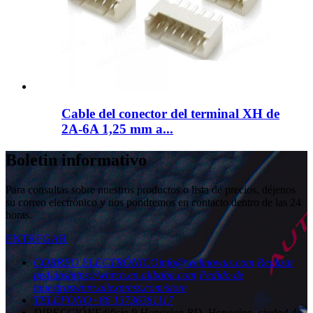
Cable del conector del terminal XH de
2A-6A 1,25 mm a...
Boletin informativo
Para consultas sobre nuestros productos o lista de precios, déjenos
su correo electrónico y nos pondremos en contacto dentro de las 24
horas.
ENTREGAR
CORREO ELECTRÓNICO
info@wellnowus.com
Realizar
pedidos
https://wnrcn.en.alibaba.com
Pedido de
muestras
wnre.aliexpress.com/store
TELÉFONO
+86 13736381117
DIRECCIÓN
Edificio 9 Hongxian RD, Hongqiao, ciudad de