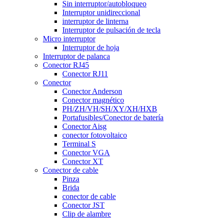
Sin interruptor/autobloqueo
Interruptor unidireccional
interruptor de linterna
Interruptor de pulsación de tecla
Micro interruptor
Interruptor de hoja
Interruptor de palanca
Conector RJ45
Conector RJ11
Conector
Conector Anderson
Conector magnético
PH/ZH/VH/SH/XY/XH/HXB
Portafusibles/Conector de batería
Conector Aisg
conector fotovoltaico
Terminal S
Conector VGA
Conector XT
Conector de cable
Pinza
Brida
conector de cable
Conector JST
Clip de alambre