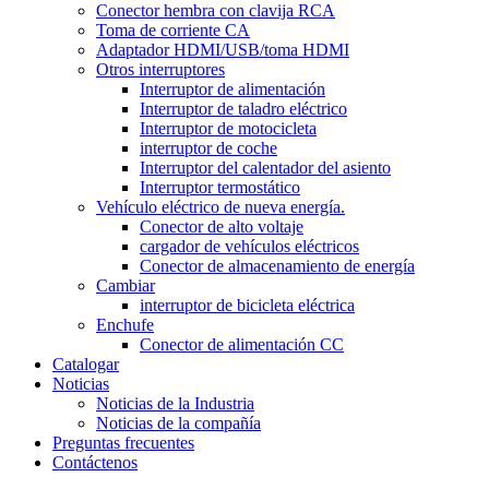
Conector hembra con clavija RCA
Toma de corriente CA
Adaptador HDMI/USB/toma HDMI
Otros interruptores
Interruptor de alimentación
Interruptor de taladro eléctrico
Interruptor de motocicleta
interruptor de coche
Interruptor del calentador del asiento
Interruptor termostático
Vehículo eléctrico de nueva energía.
Conector de alto voltaje
cargador de vehículos eléctricos
Conector de almacenamiento de energía
Cambiar
interruptor de bicicleta eléctrica
Enchufe
Conector de alimentación CC
Catalogar
Noticias
Noticias de la Industria
Noticias de la compañía
Preguntas frecuentes
Contáctenos