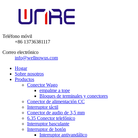
Teléfono móvil
+86 13736381117
Correo electrónico
info@wellnowus.com
Hogar
Sobre nosotros
Productos
Conector Wago
empalme a tope
Bloques de terminales y conectores
Conector de alimentación CC
Interruptor táctil
Conector de audio de 3,5 mm
6.35 Conector telefónico
Interruptor basculante
Interruptor de botón
Interruptor antivandálico