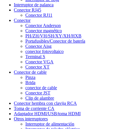
Interruptor de palanca
Conector RJ45
Conector RJ11
Conector
Conector Anderson
Conector magnético
PH/ZH/VH/SH/XY/XH/HXB
Portafusibles/Conector de batería
Conector Aisg
conector fotovoltaico
Terminal S
Conector VGA
Conector XT
Conector de cable
Pinza
Brida
conector de cable
Conector JST
Clip de alambre
Conector hembra con clavija RCA
Toma de corriente CA
Adaptador HDMI/USB/toma HDMI
Otros interruptores
Interruptor de alimentación