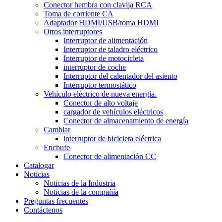
Conector hembra con clavija RCA
Toma de corriente CA
Adaptador HDMI/USB/toma HDMI
Otros interruptores
Interruptor de alimentación
Interruptor de taladro eléctrico
Interruptor de motocicleta
interruptor de coche
Interruptor del calentador del asiento
Interruptor termostático
Vehículo eléctrico de nueva energía.
Conector de alto voltaje
cargador de vehículos eléctricos
Conector de almacenamiento de energía
Cambiar
interruptor de bicicleta eléctrica
Enchufe
Conector de alimentación CC
Catalogar
Noticias
Noticias de la Industria
Noticias de la compañía
Preguntas frecuentes
Contáctenos