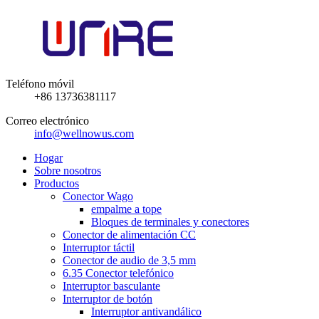
Teléfono móvil
+86 13736381117
Correo electrónico
info@wellnowus.com
Hogar
Sobre nosotros
Productos
Conector Wago
empalme a tope
Bloques de terminales y conectores
Conector de alimentación CC
Interruptor táctil
Conector de audio de 3,5 mm
6.35 Conector telefónico
Interruptor basculante
Interruptor de botón
Interruptor antivandálico