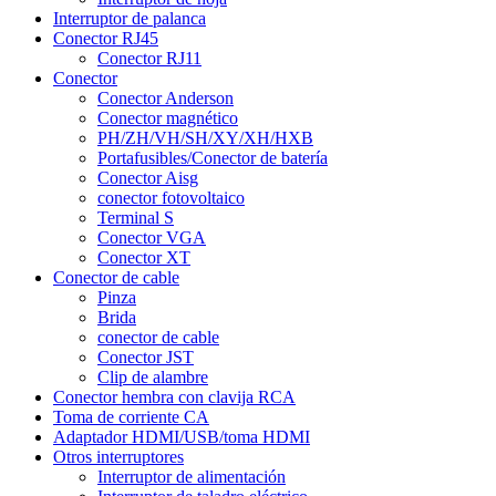
Interruptor de palanca
Conector RJ45
Conector RJ11
Conector
Conector Anderson
Conector magnético
PH/ZH/VH/SH/XY/XH/HXB
Portafusibles/Conector de batería
Conector Aisg
conector fotovoltaico
Terminal S
Conector VGA
Conector XT
Conector de cable
Pinza
Brida
conector de cable
Conector JST
Clip de alambre
Conector hembra con clavija RCA
Toma de corriente CA
Adaptador HDMI/USB/toma HDMI
Otros interruptores
Interruptor de alimentación