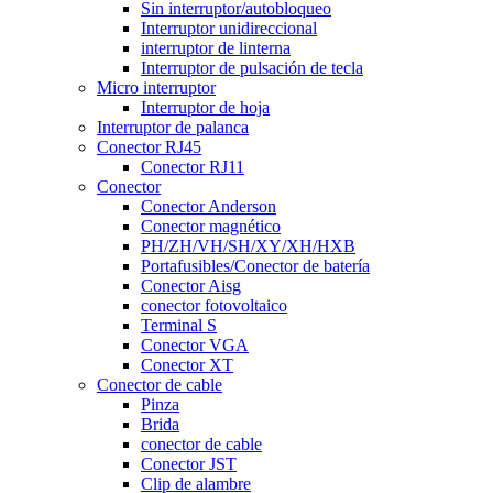
Sin interruptor/autobloqueo
Interruptor unidireccional
interruptor de linterna
Interruptor de pulsación de tecla
Micro interruptor
Interruptor de hoja
Interruptor de palanca
Conector RJ45
Conector RJ11
Conector
Conector Anderson
Conector magnético
PH/ZH/VH/SH/XY/XH/HXB
Portafusibles/Conector de batería
Conector Aisg
conector fotovoltaico
Terminal S
Conector VGA
Conector XT
Conector de cable
Pinza
Brida
conector de cable
Conector JST
Clip de alambre