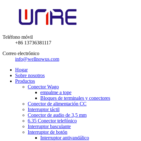
Teléfono móvil
+86 13736381117
Correo electrónico
info@wellnowus.com
Hogar
Sobre nosotros
Productos
Conector Wago
empalme a tope
Bloques de terminales y conectores
Conector de alimentación CC
Interruptor táctil
Conector de audio de 3,5 mm
6.35 Conector telefónico
Interruptor basculante
Interruptor de botón
Interruptor antivandálico