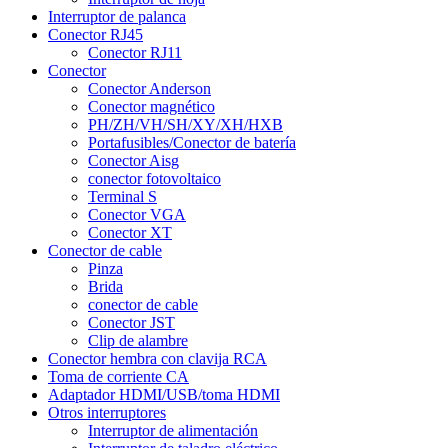
Interruptor de palanca
Conector RJ45
Conector RJ11
Conector
Conector Anderson
Conector magnético
PH/ZH/VH/SH/XY/XH/HXB
Portafusibles/Conector de batería
Conector Aisg
conector fotovoltaico
Terminal S
Conector VGA
Conector XT
Conector de cable
Pinza
Brida
conector de cable
Conector JST
Clip de alambre
Conector hembra con clavija RCA
Toma de corriente CA
Adaptador HDMI/USB/toma HDMI
Otros interruptores
Interruptor de alimentación