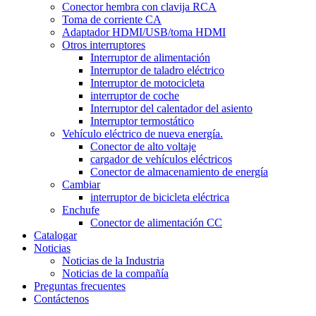
Conector hembra con clavija RCA
Toma de corriente CA
Adaptador HDMI/USB/toma HDMI
Otros interruptores
Interruptor de alimentación
Interruptor de taladro eléctrico
Interruptor de motocicleta
interruptor de coche
Interruptor del calentador del asiento
Interruptor termostático
Vehículo eléctrico de nueva energía.
Conector de alto voltaje
cargador de vehículos eléctricos
Conector de almacenamiento de energía
Cambiar
interruptor de bicicleta eléctrica
Enchufe
Conector de alimentación CC
Catalogar
Noticias
Noticias de la Industria
Noticias de la compañía
Preguntas frecuentes
Contáctenos