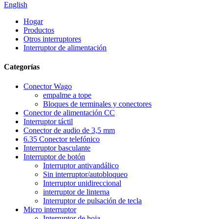
English
Hogar
Productos
Otros interruptores
Interruptor de alimentación
Categorías
Conector Wago
empalme a tope
Bloques de terminales y conectores
Conector de alimentación CC
Interruptor táctil
Conector de audio de 3,5 mm
6.35 Conector telefónico
Interruptor basculante
Interruptor de botón
Interruptor antivandálico
Sin interruptor/autobloqueo
Interruptor unidireccional
interruptor de linterna
Interruptor de pulsación de tecla
Micro interruptor
Interruptor de hoja