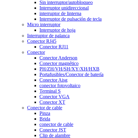
Sin interruptor/autobloqueo
Interruptor unidireccional
interruptor de linterna
Interruptor de pulsación de tecla
Micro interruptor
Interruptor de hoja
Interruptor de palanca
Conector RJ45
Conector RJ11
Conector
Conector Anderson
Conector magnético
PH/ZH/VH/SH/XY/XH/HXB
Portafusibles/Conector de batería
Conector Aisg
conector fotovoltaico
Terminal S
Conector VGA
Conector XT
Conector de cable
Pinza
Brida
conector de cable
Conector JST
Clip de alambre