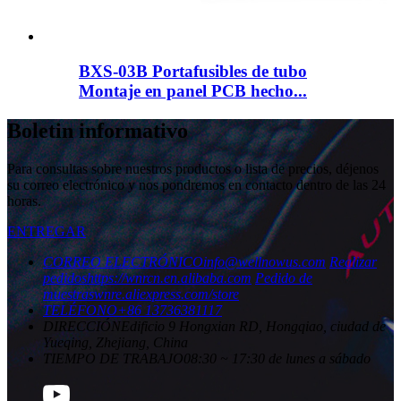
BXS-03B Portafusibles de tubo
Montaje en panel PCB hecho...
Boletin informativo
Para consultas sobre nuestros productos o lista de precios, déjenos
su correo electrónico y nos pondremos en contacto dentro de las 24
horas.
ENTREGAR
CORREO ELECTRÓNICO
info@wellnowus.com
Realizar
pedidos
https://wnrcn.en.alibaba.com
Pedido de
muestras
wnre.aliexpress.com/store
TELÉFONO
+86 13736381117
DIRECCIÓN
Edificio 9 Hongxian RD, Hongqiao, ciudad de
Yueqing, Zhejiang, China
TIEMPO DE TRABAJO
08:30 ~ 17:30 de lunes a sábado