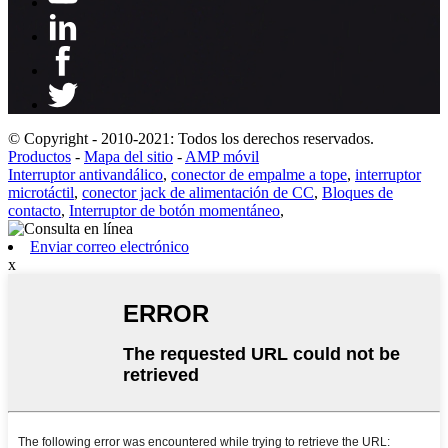
© Copyright - 2010-2021: Todos los derechos reservados.
Productos
-
Mapa del sitio
-
AMP móvil
Interruptor antivandálico
,
conector de empalme a tope
,
interruptor
microtáctil
,
conector jack de alimentación de CC
,
Bloques de
contacto
,
Interruptor de botón momentáneo
,
Enviar correo electrónico
x