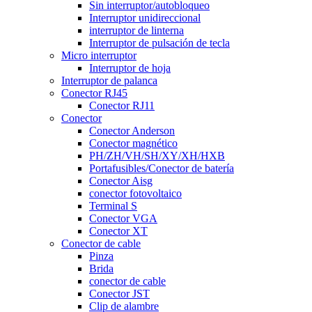
Sin interruptor/autobloqueo
Interruptor unidireccional
interruptor de linterna
Interruptor de pulsación de tecla
Micro interruptor
Interruptor de hoja
Interruptor de palanca
Conector RJ45
Conector RJ11
Conector
Conector Anderson
Conector magnético
PH/ZH/VH/SH/XY/XH/HXB
Portafusibles/Conector de batería
Conector Aisg
conector fotovoltaico
Terminal S
Conector VGA
Conector XT
Conector de cable
Pinza
Brida
conector de cable
Conector JST
Clip de alambre