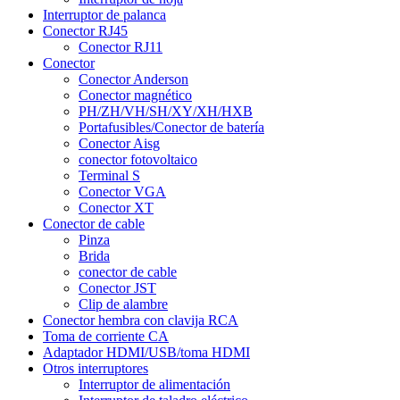
Interruptor de palanca
Conector RJ45
Conector RJ11
Conector
Conector Anderson
Conector magnético
PH/ZH/VH/SH/XY/XH/HXB
Portafusibles/Conector de batería
Conector Aisg
conector fotovoltaico
Terminal S
Conector VGA
Conector XT
Conector de cable
Pinza
Brida
conector de cable
Conector JST
Clip de alambre
Conector hembra con clavija RCA
Toma de corriente CA
Adaptador HDMI/USB/toma HDMI
Otros interruptores
Interruptor de alimentación