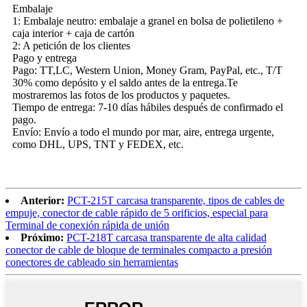
Embalaje
1: Embalaje neutro: embalaje a granel en bolsa de polietileno +
caja interior + caja de cartón
2: A petición de los clientes
Pago y entrega
Pago: TT,LC, Western Union, Money Gram, PayPal, etc., T/T
30% como depósito y el saldo antes de la entrega.Te
mostraremos las fotos de los productos y paquetes.
Tiempo de entrega: 7-10 días hábiles después de confirmado el
pago.
Envío: Envío a todo el mundo por mar, aire, entrega urgente,
como DHL, UPS, TNT y FEDEX, etc.
Anterior:
PCT-215T carcasa transparente, tipos de cables de
empuje, conector de cable rápido de 5 orificios, especial para
Terminal de conexión rápida de unión
Próximo:
PCT-218T carcasa transparente de alta calidad
conector de cable de bloque de terminales compacto a presión
conectores de cableado sin herramientas