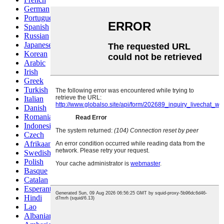
German
Portuguese
Spanish
Russian
Japanese
Korean
Arabic
Irish
Greek
Turkish
Italian
Danish
Romanian
Indonesian
Czech
Afrikaans
Swedish
Polish
Basque
Catalan
Esperanto
Hindi
Lao
Albanian