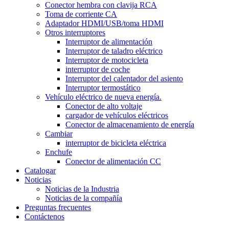
Conector hembra con clavija RCA
Toma de corriente CA
Adaptador HDMI/USB/toma HDMI
Otros interruptores
Interruptor de alimentación
Interruptor de taladro eléctrico
Interruptor de motocicleta
interruptor de coche
Interruptor del calentador del asiento
Interruptor termostático
Vehículo eléctrico de nueva energía.
Conector de alto voltaje
cargador de vehículos eléctricos
Conector de almacenamiento de energía
Cambiar
interruptor de bicicleta eléctrica
Enchufe
Conector de alimentación CC
Catalogar
Noticias
Noticias de la Industria
Noticias de la compañía
Preguntas frecuentes
Contáctenos