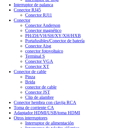
Interruptor de palanca
Conector RJ45
Conector RJ11
Conector
Conector Anderson
Conector magnético
PH/ZH/VH/SH/XY/XH/HXB
Portafusibles/Conector de batería
Conector Aisg
conector fotovoltaico
Terminal S
Conector VGA
Conector XT
Conector de cable
Pinza
Brida
conector de cable
Conector JST
Clip de alambre
Conector hembra con clavija RCA
Toma de corriente CA
Adaptador HDMI/USB/toma HDMI
Otros interruptores
Interruptor de alimentación