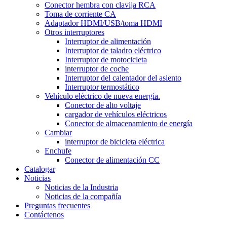
Conector hembra con clavija RCA
Toma de corriente CA
Adaptador HDMI/USB/toma HDMI
Otros interruptores
Interruptor de alimentación
Interruptor de taladro eléctrico
Interruptor de motocicleta
interruptor de coche
Interruptor del calentador del asiento
Interruptor termostático
Vehículo eléctrico de nueva energía.
Conector de alto voltaje
cargador de vehículos eléctricos
Conector de almacenamiento de energía
Cambiar
interruptor de bicicleta eléctrica
Enchufe
Conector de alimentación CC
Catalogar
Noticias
Noticias de la Industria
Noticias de la compañía
Preguntas frecuentes
Contáctenos